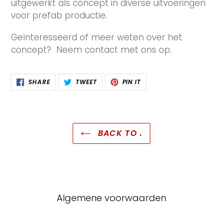
uitgewerkt als concept in diverse uitvoeringen
voor prefab productie.
Geïnteresseerd of meer weten over het
concept? Neem contact met ons op.
SHARE
TWEET
PIN
SHARE
TWEET
PIN IT
ON
ON
ON
FACEBOOK
TWITTER
PINTEREST
BACK TO .
Algemene voorwaarden